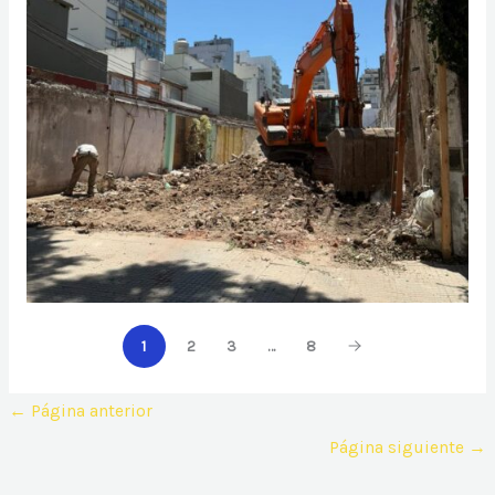
2
3
…
8
1
←
Página anterior
Página siguiente
→