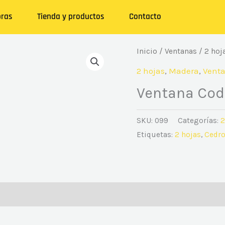
ras
Tienda y productos
Contacto
Inicio
/
Ventanas
/
2 hoj
2 hojas
,
Madera
,
Vent
Ventana Cod
SKU:
099
Categorías:
2
Etiquetas:
2 hojas
,
Cedr
ones (0)