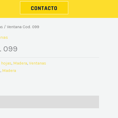
CONTACTO
as
/ Ventana Cod. 099
anas
. 099
 hojas
,
Madera
,
Ventanas
o
,
Madera