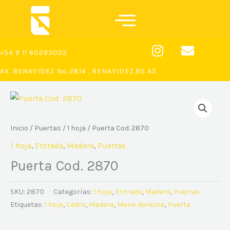
Ir
al
contenido
I
E
+54 9 11 60293022
n
n
s
v
AV. BENAVIDEZ Nº 2814 , BENAVIDEZ,BS AS
t
e
a
l
g
o
r
p
Inicio
/
Puertas
/
1 hoja
/ Puerta Cod. 2870
a
e
m
1 hoja
,
Entrada
,
Madera
,
Puertas
Puerta Cod. 2870
SKU:
2870
Categorías:
1 hoja
,
Entrada
,
Madera
,
Puertas
Etiquetas:
1 hoja
,
Cedro
,
Madera
,
Mano derecha
,
Puerta