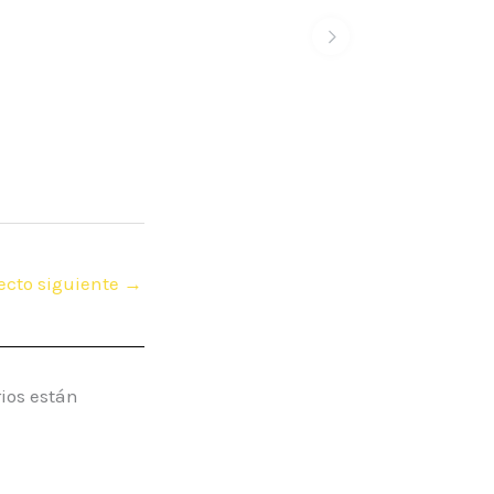
ecto siguiente
→
ios están