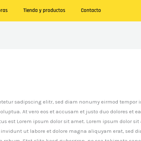
ras
Tienda y productos
Contacto
3
etetur sadipscing elitr, sed diam nonumy eirmod tempor in
uptua. At vero eos et accusam et justo duo dolores et ea
s est Lorem ipsum dolor sit amet. Lorem ipsum dolor sit a
vidunt ut labore et dolore magna aliquyam erat, sed dia
a rebum. Stet clita kasd gubergren, no sea takimata sanc