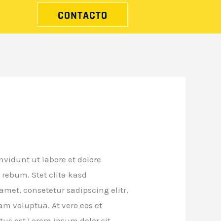
CONTACTO
vidunt ut labore et dolore
 rebum. Stet clita kasd
met, consetetur sadipscing elitr,
m voluptua. At vero eos et
tus est Lorem ipsum dolor sit