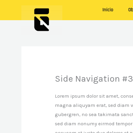
Ir
Inicio
Ob
al
contenido
Side Navigation #
Lorem ipsum dolor sit amet, cons
magna aliquyam erat, sed diam vol
gubergren, no sea takimata sanctu
sed diam nonumy eirmod tempor in
accusam et justo duo dolores et e