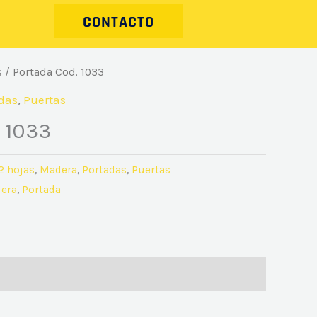
CONTACTO
s
/ Portada Cod. 1033
das
,
Puertas
 1033
2 hojas
,
Madera
,
Portadas
,
Puertas
era
,
Portada