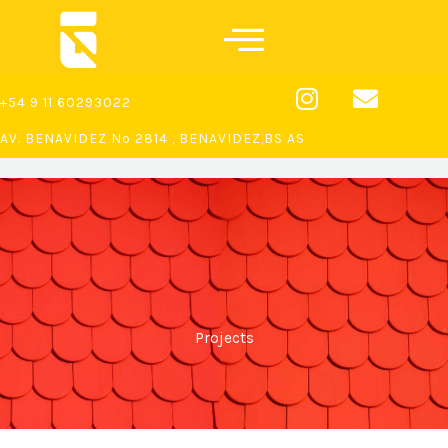
Ir
al
contenido
I
E
+54 9 11 60293022
n
n
s
v
AV. BENAVIDEZ Nº 2814 , BENAVIDEZ,BS AS
t
e
a
l
g
o
r
p
a
e
m
Projects