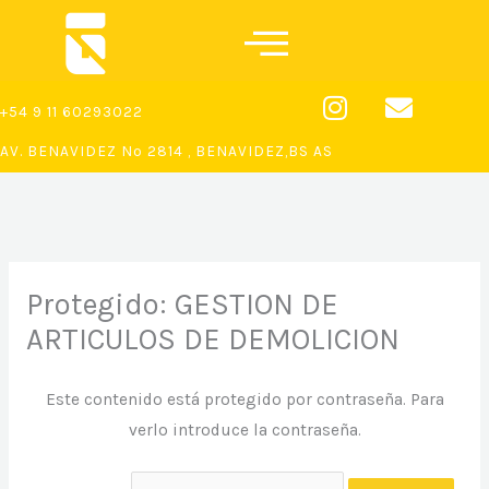
Ir
al
contenido
I
E
+54 9 11 60293022
n
n
s
v
AV. BENAVIDEZ Nº 2814 , BENAVIDEZ,BS AS
t
e
a
l
g
o
r
p
a
e
Protegido: GESTION DE
m
ARTICULOS DE DEMOLICION
Este contenido está protegido por contraseña. Para
verlo introduce la contraseña.