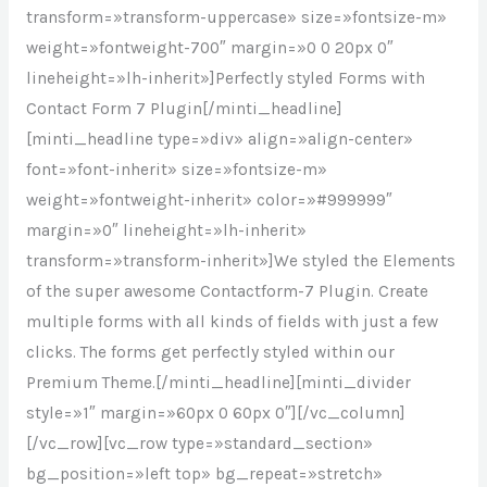
transform=»transform-uppercase» size=»fontsize-m»
weight=»fontweight-700″ margin=»0 0 20px 0″
lineheight=»lh-inherit»]Perfectly styled Forms with
Contact Form 7 Plugin[/minti_headline]
[minti_headline type=»div» align=»align-center»
font=»font-inherit» size=»fontsize-m»
weight=»fontweight-inherit» color=»#999999″
margin=»0″ lineheight=»lh-inherit»
transform=»transform-inherit»]We styled the Elements
of the super awesome Contactform-7 Plugin. Create
multiple forms with all kinds of fields with just a few
clicks. The forms get perfectly styled within our
Premium Theme.[/minti_headline][minti_divider
style=»1″ margin=»60px 0 60px 0″][/vc_column]
[/vc_row][vc_row type=»standard_section»
bg_position=»left top» bg_repeat=»stretch»