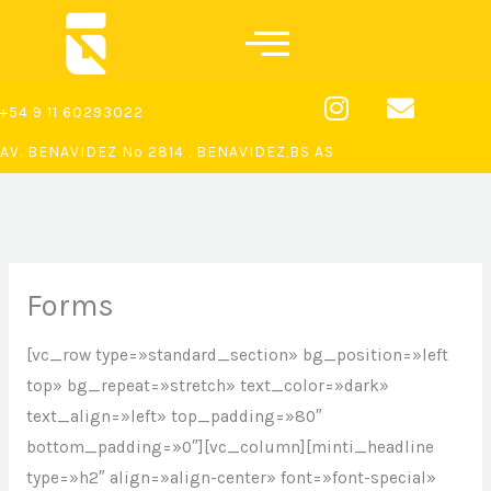
Ir
al
contenido
I
E
+54 9 11 60293022
n
n
s
v
AV. BENAVIDEZ Nº 2814 , BENAVIDEZ,BS AS
t
e
a
l
g
o
r
p
a
e
Forms
m
[vc_row type=»standard_section» bg_position=»left
top» bg_repeat=»stretch» text_color=»dark»
text_align=»left» top_padding=»80″
bottom_padding=»0″][vc_column][minti_headline
type=»h2″ align=»align-center» font=»font-special»