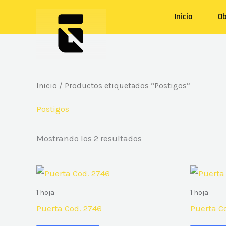
Ir
Inicio
Ob
al
contenido
Inicio
/ Productos etiquetados “Postigos”
Postigos
Mostrando los 2 resultados
1 hoja
1 hoja
Puerta Cod. 2746
Puerta C