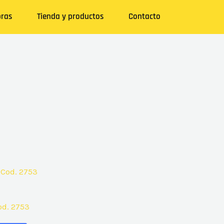
ras
Tienda y productos
Contacto
od. 2753